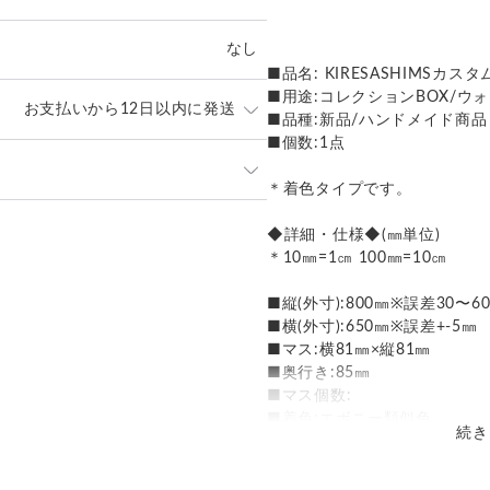
なし
■品名: KIRESASHIMSカスタ
■用途:コレクションBOX/ウ
お支払いから12日以内に発送
■品種:新品/ハンドメイド商品
■個数:1点
の宅急便となっております。
＊着色タイプです。
発送：
不可能
◆詳細・仕様◆(㎜単位)
＊10㎜=1㎝ 100㎜=10㎝
補償
送料
追加送料
■縦(外寸):800㎜※誤差30〜
○
¥0
¥0
■横(外寸):650㎜※誤差+-5㎜
■マス:横81㎜×縦81㎜
■奥行き:85㎜
■マス個数:
■着色:エボニー類似色
続き
＊総寸法はおよその数字です