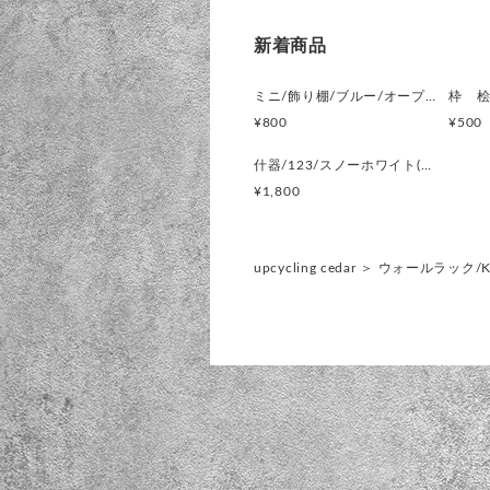
新着商品
ミニ/飾り棚/ブルー/オープンラック/インテリア什器/直ノ八工房/KIRESASHIMSシングル/マットフィニッシュ
枠 
¥800
¥500
什器/123/スノーホワイト(コレクションボックス)【KIRESASHIMS】
¥1,800
upcycling cedar
＞
ウォールラック/KI