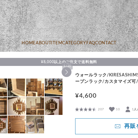
HOME
ABOUT
ITEM
CATEGORY
FAQ
CONTACT
¥8,000以上のご注文で送料無料
1
/
20
ウォールラック/KIRESASHI
ープンラック/カスタマイズ可
¥4,600
207
10
1人
再販