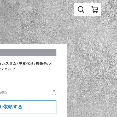
MSカスタム/中変化形/焦茶色/オ
/シェルフ
が購入
を依頼する