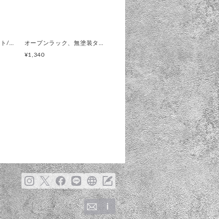
KIRESASHIMs2点セット/クリア透明色(コレクションボックス 飾りケース)直ノ八工房/オープンラック
オープンラック、無塗装タイプ(コレクションボックス)KIRESASHIMS、飾り棚、杉、無垢材
¥1,340
☆☆☆中枠のへの木は無塗装
料)1.3〜1.4倍になりました。
干下げて価格対策しております。
有のものです。
全て取り外し可能です。
し出来、スタイルに合わせて使
固定出来ます。工具不要
ズして下さい。そのどちらかを単
wタイプです。