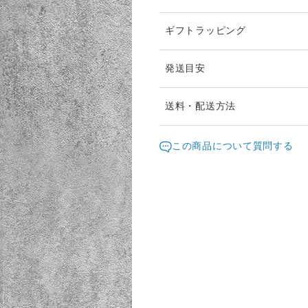
ギフトラッピング
発送目安
配送は、ヤマト運輸株式会社
送料・配送方法
送料は掛かりません。
発送元地域：
熊本県
海外
この商品について質問する
配送方法
追跡／
送料無料
✕
／
¥8,000以上のご注文で送料無料