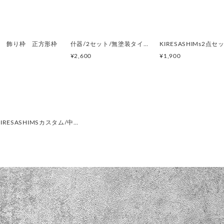
◆使用材料・製作過程◆
■材種:無垢材・杉
■等級:化粧加工板
桧 飾り枠 正方形枠
什器/2セット/無塗装タイプ(コレクションボックス)直ノ八工房KIRESASHIMS
■厚:10〜12㎜
¥2,600
¥1,900
■幅:83～85㎜を使用。
■背後壁:全面木
■塗料:水性ウレタンニスF☆
※物価高により、材料費(塗料・送
そのため、全商品、材質を若
RESASHIMSカスタム/中…
※節は材木の個性で無垢材特
◆特徴◆
★外部に位置しない横ライン
また、中の9マス部分を取り外
うことが出来ます。クサビで
中は、どちらかをカスタマイ
品で使用出来るようにしたNe