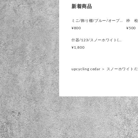
新着商品
ミニ/飾り棚/ブルー/オープンラック/インテリア什器/直ノ八工房/KIRESASHIMSシングル/マットフィニッシュ
枠 
¥800
¥500
什器/123/スノーホワイト(コレクションボックス)【KIRESASHIMS】
¥1,800
upcycling cedar
＞
スノーホワイト/