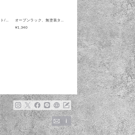
KIRESASHIMs2点セット/クリア透明色(コレクションボックス 飾りケース)直ノ八工房/オープンラック
オープンラック、無塗装タイプ(コレクションボックス)KIRESASHIMS、飾り棚、杉、無垢材
¥1,340
F☆☆☆☆
乳業提携の牛乳ベースのペンキ
濃い仕上がりです。刷毛跡がある
機材上で行う正確な加工を指していま
抹殺し、無用な釘打ちの省略、正
材を使用することを目的としてお
扱い易い水性となります。
て作られたミルクペイントなの