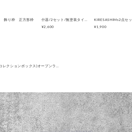
■等級:特1等(新品
■厚:10〜12㎜
■幅:83～85㎜を使用。
桧 飾り枠 正方形枠
什器/2セット/無塗装タイプ(コレクションボックス)直ノ八工房KIRESASHIMS
■背後壁:全面木
¥2,600
¥1,900
■塗料:牛乳ベース塗料
■接着剤:コニシ木工用ボンド
■加工:
◆特徴◆
(コレクションボックス)オープンラ…
★ スノーホワイトとは、森永
で、木目がやや見える感じの
マットな色合いです。
★KIRISASHIとは、ある
す。切り欠ぐことで木の癖を
確性、強度面、また豊富な端
ります。
★全商品、塗料は安心安全で
こちらは、牛乳をベースとし