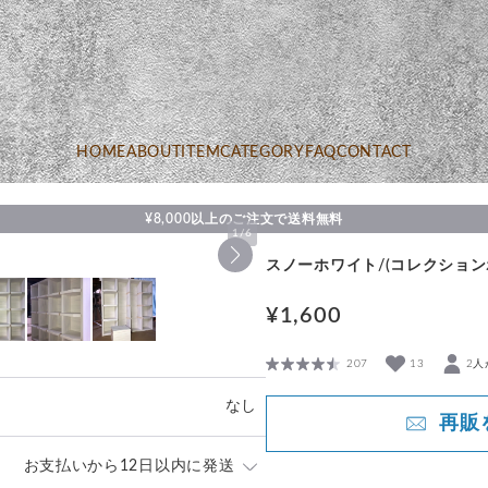
HOME
ABOUT
ITEM
CATEGORY
FAQ
CONTACT
¥8,000以上のご注文で送料無料
1
/
6
スノーホワイト/(コレクショ
¥1,600
207
13
2人
なし
再販
お支払いから12日以内に発送