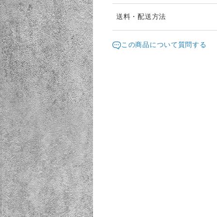
◆発送詳細◆
送料・配送方法
発送元地域：
■配送:ヤマト運輸
熊本県
海外
この商品について質問する
■発送元:熊本県
配送方法
■サイズ:100
■代金:発払い
宅急便（ヤマト）
■発送目安:3日〜12日＊平
い。
¥8,000以上のご注文で送料無料
◆運賃表＊発払い◆
【西日本】＊発送通知より翌
九州・中国・四国・関西・中部
【東日本】＊発送手続きより
北陸・信越・関東・東北 一律
北海道 1.770円
沖縄 1.870円