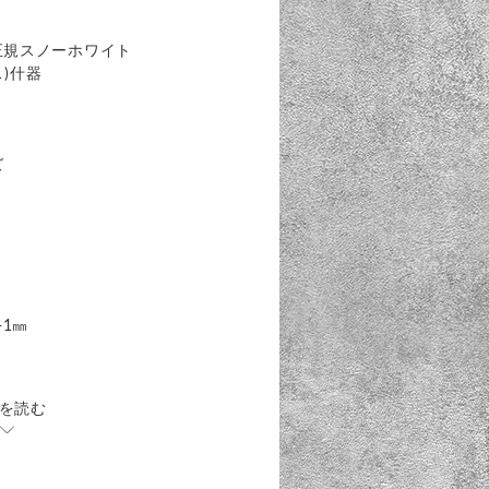
OX#正規スノーホワイト
ス)什器
ズ
-1㎜
を読む