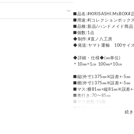
■品名:#KIRISASHI.MsB
■用途:#(コレクションボック
発送：
不可能
■品種:新品/ハンドメイド商品
■個数:1点
追跡／補償
送料
追加送料
◆制作:#直ノ八工房
◆発送:ヤマト運輸 100サイ
○
／
○
地域別
¥220〜
均6日 お急ぎの際はご相談下さ
◆詳細・仕様◆(㎜単位)
＊10㎜=1㎝ 100㎜=10㎝
■縦(外寸):375㎜※誤差+-5㎜
日〜2日到着圏内
■横(外寸):375㎜※誤差+-5㎜
 一律770円
■マス:横81㎜×縦81㎜※誤差+
■奥行き:70〜85㎜
2日〜3日到着圏内
■マス個数:16個
990円
■着色:スノーホワイト
続き
◆使用材料・製作過程◆
■材種:無垢材・杉(国産)