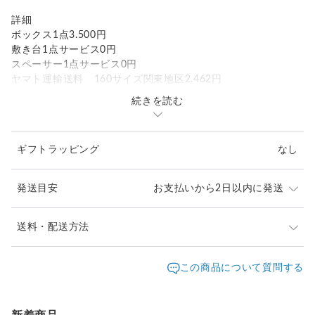
詳細
ボックス1点3.500円
敷き台1点サービス0円
スペーサー1点サービス0円
ヤマト運輸送料 160サイズ関東地区2.462円
続きを読む
合計5.900円＊送料込みのお値段です。
ギフトラッピング
なし
発送目安
お支払いから2日以内に発送
即日発送となります。
送料・配送方法
発送元地域：
熊本県
海外発送：
不可能
この商品について質問する
配送方法
追跡／補償
送料
追加送料
送料無料
✕
／
✕
¥0
¥0