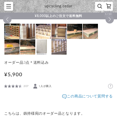
upcycling cedar
1
/
10
¥8,000以上のご注文で送料無料
オーダー品3点＊送料込み
¥5,900
207
1人が購入
この商品について質問する
こちらは、釼持様宛のオーダー品となります。