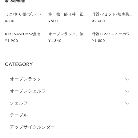
新着商品
¥8,000以上のご注文で送料無料
ミニ/飾り棚/ブルー/オープンラック/インテリア什器/直ノ八工房/KIRESASHIMSシングル/マットフィニッシュ
枠 桧 飾り枠 正方形枠
什器/2セット/無塗装タイプ(コレクションボックス)直ノ八工房KIRESASHIMS
¥800
¥500
¥2,600
KIRESASHIMs2点セット/クリア透明色(コレクションボックス 飾りケース)直ノ八工房/オープンラック
オープンラック、無塗装タイプ(コレクションボックス)KIRESASHIMS、飾り棚、杉、無垢材
什器/123/スノーホワイト(コレクションボックス)【KIRESASHIMS】
¥1,900
¥1,340
¥1,800
CATEGORY
オープンラック
KIRESASHIMS正規(基準)(オリジナルブランド)
オープンシェルフ
KIRESASHIMS什器(オリジナルブランド)
KIRESASHIMSシェルフ型
シェルフ
KIRESASHIMSウォールタイプ(オリジナルブランド)
ウォールシェルフ
テーブル
カスタム
アップサイクルシダー