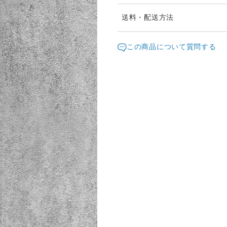
ヤマト運輸着払い160サイズ
送料・配送方法
発送元地域：
熊本県
海外
この商品について質問する
配送方法
追跡／補
着払い
○
／
○
¥8,000以上のご注文で送料無料