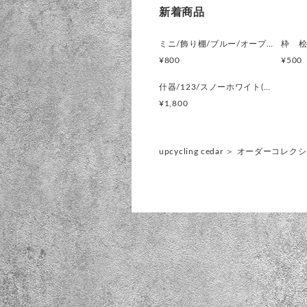
新着商品
ミニ/飾り棚/ブルー/オープンラック/インテリア什器/直ノ八工房/KIRESASHIMSシングル/マットフィニッシュ
枠 
¥800
¥500
什器/123/スノーホワイト(コレクションボックス)【KIRESASHIMS】
¥1,800
upcycling cedar
＞
オーダーコレクシ