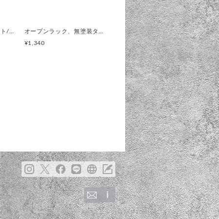
KIRESASHIMs2点セット/クリア透明色(コレクションボックス 飾りケース)直ノ八工房/オープンラック
オープンラック、無塗装タイプ(コレクションボックス)KIRESASHIMS、飾り棚、杉、無垢材
¥1,340