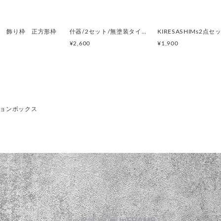
桧 飾り枠 正方形枠
什器/2セット/無塗装タイプ(コレクションボックス)直ノ八工房KIRESASHIMS
¥2,600
¥1,900
ョンボックス
powered by