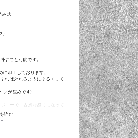
し込み式
ス)
り外すこと可能です。
めに加工しております。
ドすれば外れるようにゆるくして
インが緩めです)
エボニーで、古風な感じになって
を読む
消しニスで仕上げました。