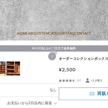
HOME
ABOUT
ITEM
CATEGORY
FAQ
CONTACT
¥8,000以上のご注文で送料無料
1
/
5
オーダーコレクションボック
¥2,500
207
1人が購入
なし
再販
お支払いから2日以内に発送